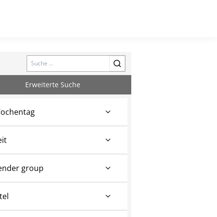
Search
Erweiterte Suche
ochentag
eit
ender group
tel