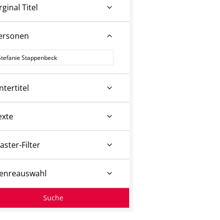
rginal Titel
ersonen
ersonen
ntertitel
exte
aster-Filter
enreauswahl
Suche