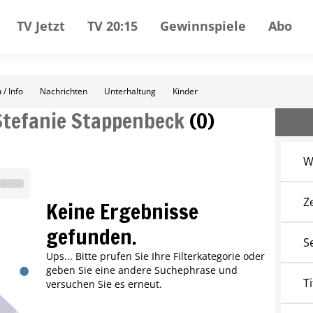
TV Jetzt
TV 20:15
Gewinnspiele
Abo
 / Info
Nachrichten
Unterhaltung
Kinder
Stefanie Stappenbeck
(
0
)
W
Z
Keine Ergebnisse
gefunden.
S
Ups... Bitte prufen Sie Ihre Filterkategorie oder
geben Sie eine andere Suchephrase und
Ti
versuchen Sie es erneut.