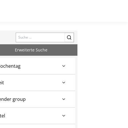
Search
Erweiterte Suche
ochentag
eit
ender group
tel