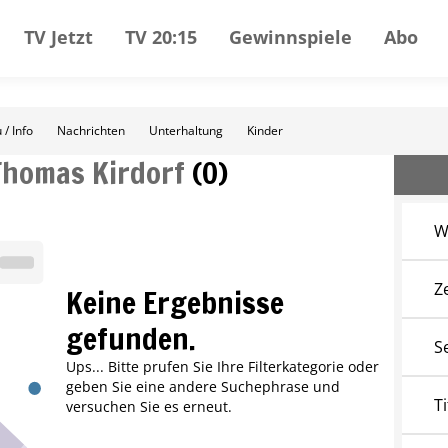
TV Jetzt
TV 20:15
Gewinnspiele
Abo
 / Info
Nachrichten
Unterhaltung
Kinder
Thomas Kirdorf
(
0
)
W
Z
Keine Ergebnisse
gefunden.
S
Ups... Bitte prufen Sie Ihre Filterkategorie oder
geben Sie eine andere Suchephrase und
Ti
versuchen Sie es erneut.