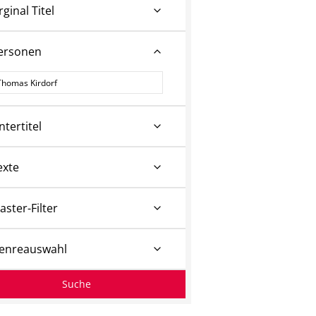
rginal Titel
ersonen
ersonen
ntertitel
exte
aster-Filter
enreauswahl
Suche