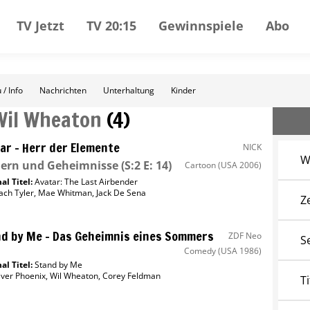
TV Jetzt
TV 20:15
Gewinnspiele
Abo
 / Info
Nachrichten
Unterhaltung
Kinder
Wil Wheaton
(
4
)
ar – Herr der Elemente
NICK
W
ern und Geheimnisse
(S:2 E: 14)
Cartoon
(USA 2006)
al Titel:
Avatar: The Last Airbender
ach Tyler
,
Mae Whitman
,
Jack De Sena
Z
d by Me – Das Geheimnis eines Sommers
ZDF Neo
S
Comedy
(USA 1986)
al Titel:
Stand by Me
iver Phoenix
,
Wil Wheaton
,
Corey Feldman
Ti