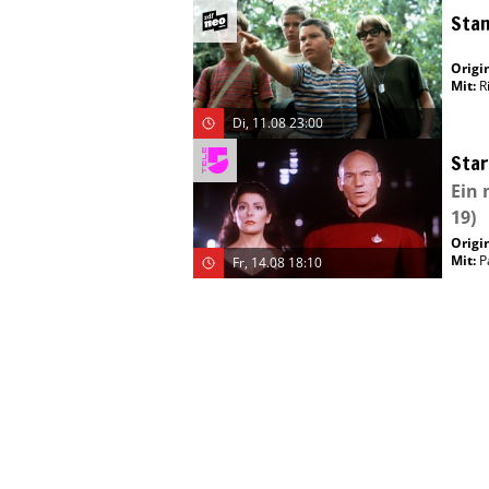
Stan
Origin
Mit
:
R
Di, 11.08 23:00
Star
Ein 
19)
Origin
Mit
:
P
Fr, 14.08 18:10