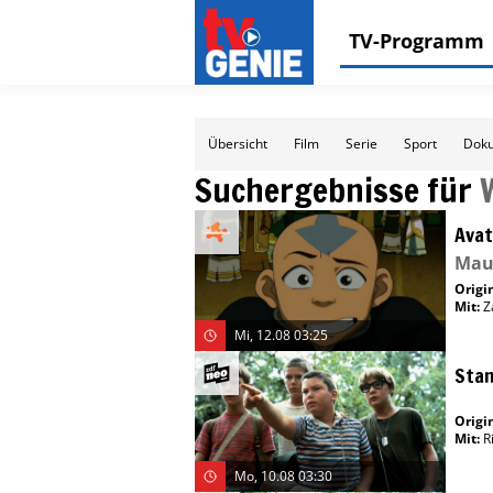
TV-Programm
Übersicht
Film
Serie
Sport
Doku
Suchergebnisse für
Avat
Mau
Origin
Mit
:
Z
Mi, 12.08 03:25
Stan
Origin
Mit
:
R
Mo, 10.08 03:30