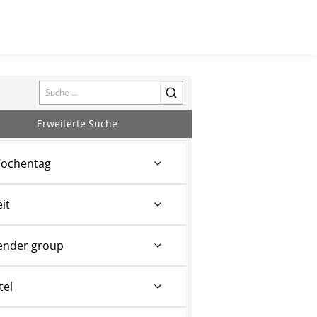
Search
Erweiterte Suche
ochentag
eit
ender group
tel