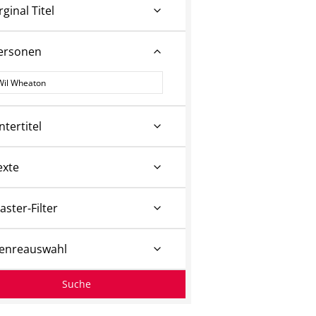
rginal Titel
ersonen
ersonen
ntertitel
exte
aster-Filter
enreauswahl
Suche