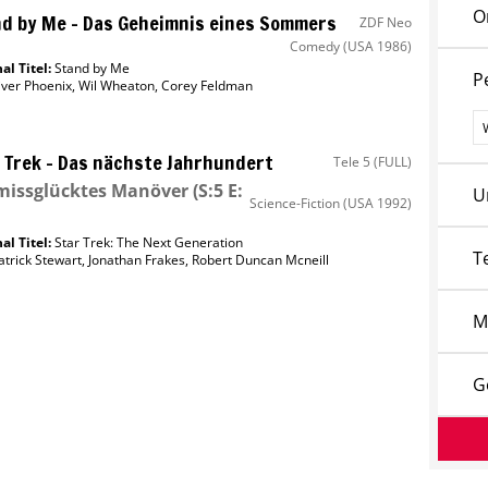
O
d by Me – Das Geheimnis eines Sommers
ZDF Neo
Comedy
(USA 1986)
al Titel:
Stand by Me
P
iver Phoenix
,
Wil Wheaton
,
Corey Feldman
P
 Trek – Das nächste Jahrhundert
Tele 5 (FULL)
missglücktes Manöver
(S:5 E:
U
Science-Fiction
(USA 1992)
al Titel:
Star Trek: The Next Generation
T
atrick Stewart
,
Jonathan Frakes
,
Robert Duncan Mcneill
M
G