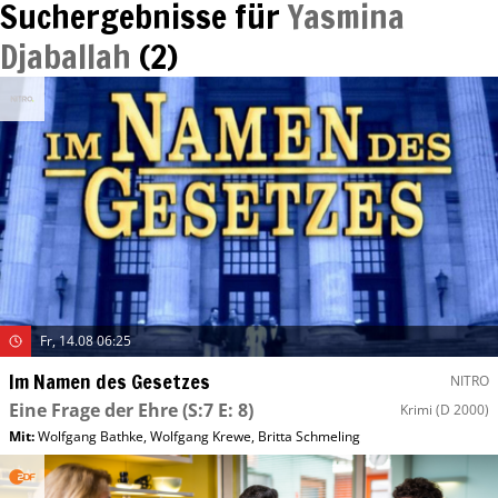
Suchergebnisse für
Yasmina
Djaballah
(
2
)
Fr, 14.08 06:25
Im Namen des Gesetzes
NITRO
Eine Frage der Ehre
(S:7 E: 8)
Krimi
(D 2000)
Mit
:
Wolfgang Bathke
,
Wolfgang Krewe
,
Britta Schmeling