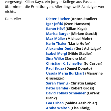
vorgesorgt: Kilian Kaya, ein junger Kollege aus Passau,
übernimmt die Ermittlungen. Allerdings weiß Achtziger von
nichts.
Darsteller
Dieter Fischer
(Anton Stadler)
Igor Jeftić
(Sven Hanssen)
Baran Hêvî
(Kilian Kaya)
Marisa Burger
(Miriam Stockl)
Max Müller
(Michael Mohr)
Karin Thaler
(Marie Hofer)
Alexander Duda
(Gert Achtziger)
Isabel Mergl
(Hilde Stadler)
Sina Wilke
(Sandra Mai)
Christian K. Schaeffer
(Jo Caspar)
Paul Brusa
(Daniel Donato)
Ursula Maria Burkhart
(Marianne
Grasegger)
Sarah Thonig
(Christin Lange)
Peter Bamler
(Robert Gross)
David Tobias Schneider
(Lorenz
Blank)
Lea Urban
(Sabine Assbichler)
Araba Walton
(Elsa König)