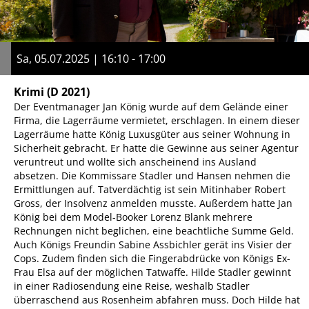
Sa, 05.07.2025 | 16:10 - 17:00
Krimi
(D 2021)
Der Eventmanager Jan König wurde auf dem Gelände einer
Firma, die Lagerräume vermietet, erschlagen. In einem dieser
Lagerräume hatte König Luxusgüter aus seiner Wohnung in
Sicherheit gebracht. Er hatte die Gewinne aus seiner Agentur
veruntreut und wollte sich anscheinend ins Ausland
absetzen. Die Kommissare Stadler und Hansen nehmen die
Ermittlungen auf. Tatverdächtig ist sein Mitinhaber Robert
Gross, der Insolvenz anmelden musste. Außerdem hatte Jan
König bei dem Model-Booker Lorenz Blank mehrere
Rechnungen nicht beglichen, eine beachtliche Summe Geld.
Auch Königs Freundin Sabine Assbichler gerät ins Visier der
Cops. Zudem finden sich die Fingerabdrücke von Königs Ex-
Frau Elsa auf der möglichen Tatwaffe. Hilde Stadler gewinnt
in einer Radiosendung eine Reise, weshalb Stadler
überraschend aus Rosenheim abfahren muss. Doch Hilde hat