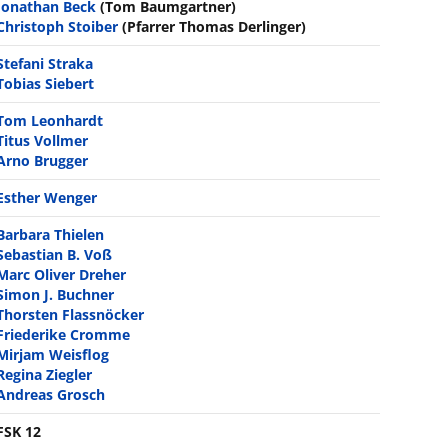
Jonathan Beck
(Tom Baumgartner)
Christoph Stoiber
(Pfarrer Thomas Derlinger)
Stefani Straka
Tobias Siebert
Tom Leonhardt
Titus Vollmer
Arno Brugger
Esther Wenger
Barbara Thielen
Sebastian B. Voß
Marc Oliver Dreher
Simon J. Buchner
Thorsten Flassnöcker
Friederike Cromme
Mirjam Weisflog
Regina Ziegler
Andreas Grosch
FSK 12