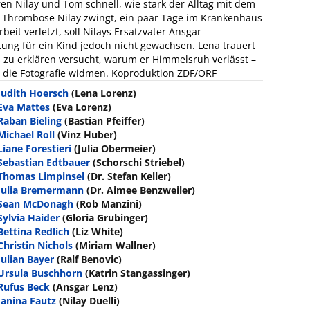
ren Nilay und Tom schnell, wie stark der Alltag mit dem
ne Thrombose Nilay zwingt, ein paar Tage im Krankenhaus
eit verletzt, soll Nilays Ersatzvater Ansgar
tung für ein Kind jedoch nicht gewachsen. Lena trauert
 zu erklären versucht, warum er Himmelsruh verlässt –
r die Fotografie widmen. Koproduktion ZDF/ORF
Judith Hoersch
(Lena Lorenz)
Eva Mattes
(Eva Lorenz)
Raban Bieling
(Bastian Pfeiffer)
Michael Roll
(Vinz Huber)
Liane Forestieri
(Julia Obermeier)
Sebastian Edtbauer
(Schorschi Striebel)
Thomas Limpinsel
(Dr. Stefan Keller)
Julia Bremermann
(Dr. Aimee Benzweiler)
Sean McDonagh
(Rob Manzini)
Sylvia Haider
(Gloria Grubinger)
Bettina Redlich
(Liz White)
Christin Nichols
(Miriam Wallner)
Julian Bayer
(Ralf Benovic)
Ursula Buschhorn
(Katrin Stangassinger)
Rufus Beck
(Ansgar Lenz)
Janina Fautz
(Nilay Duelli)