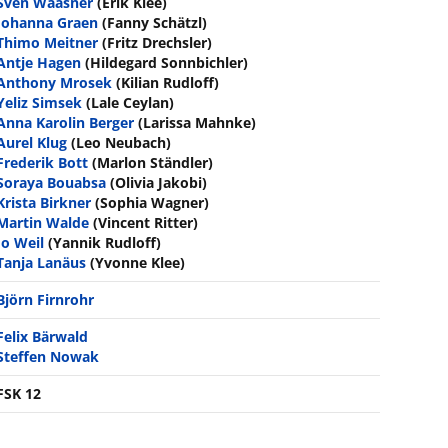
Sven Waasner
(Erik Klee)
Johanna Graen
(Fanny Schätzl)
Thimo Meitner
(Fritz Drechsler)
Antje Hagen
(Hildegard Sonnbichler)
Anthony Mrosek
(Kilian Rudloff)
Yeliz Simsek
(Lale Ceylan)
Anna Karolin Berger
(Larissa Mahnke)
Aurel Klug
(Leo Neubach)
Frederik Bott
(Marlon Ständler)
Soraya Bouabsa
(Olivia Jakobi)
Krista Birkner
(Sophia Wagner)
Martin Walde
(Vincent Ritter)
Jo Weil
(Yannik Rudloff)
Tanja Lanäus
(Yvonne Klee)
Björn Firnrohr
Felix Bärwald
Steffen Nowak
FSK 12