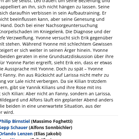
rn an sie selbst. Leo trauert um seine Beziehung und
 appelliert an ihn, sich nicht hängen zu lassen. Seine
sich daraufhin verbissen in sein Aufbautraining. Er
g nicht beeinflussen kann, aber seine Genesung und
er Hand. Doch bei einer Nachsorgeuntersuchung
 Knorpelschaden im Kniegelenk. Die Diagnose und der
tiefe Verzweiflung. Yvonne versucht sich Erik gegenüber
wühlt stehen. Während Yvonne mit schlechtem Gewissen
steigert er sich weiter in seinen Ärger hinein. Yvonne
e beiden geraten in eine Grundsatzdiskussion über ihre
r Yvonne Partei ergreift, sieht Erik ein, dass er etwas
die Aussprache mit Yvonne. Doch zu spät – Yvonne
t Fanny, ihn aus Rücksicht auf Larissa nicht mehr zu
g vor Lale nicht verbergen. Da sie Kilian trotzdem
ern, gibt sie Yannik Kilians und ihre Rose mit ins
sich Kilian: Aber nicht an Fanny, sondern an Larissa,
 Hildegard und Alfons läuft ein geplanter Abend anders
die beiden in eine unerwartete Situation, aus der
r wird.
Philip Birnstiel
(Massimo Foghetti)
Sepp Schauer
(Alfons Sonnbichler)
Orlando Lenzen
(Elias Jakobi)