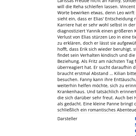
Larissas Freude nicht an Fanny, sonde
will die Reha schleifen lassen. Vincent
Worte bewirken etwas, denn Leo wirft 
sieht ein, dass er Elias' Entscheidun
Karriere hat er sehr wohl selbst in d
diagnostiziert Yannik einen größeren
Verlust von Elias stürzen Leo in eine 
zu erklären, doch er lässt sie aufge
hofft, dass Erik sich wieder beruhigt, 
findet sein Verhalten kindisch und di
Beziehung. Als Fritz am nächsten Tag fü
überreagiert hat. Er sucht daraufhin 
braucht erstmal Abstand … Kilian bitte
besuchen. Fanny kann ihre Enttäuschun
weiterhin helfen möchte, sich zu erinn
Krankenhaus. Und tatsächlich erinnert 
die sich darüber sehr freut. Auch bei
als gedacht. Eine kleine Panne bringt 
schließlich ein romantisches Abenteue
Darsteller