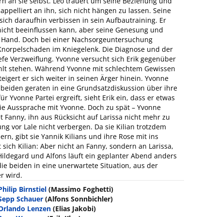
rn an sie selbst. Leo trauert um seine Beziehung und
 appelliert an ihn, sich nicht hängen zu lassen. Seine
sich daraufhin verbissen in sein Aufbautraining. Er
g nicht beeinflussen kann, aber seine Genesung und
er Hand. Doch bei einer Nachsorgeuntersuchung
 Knorpelschaden im Kniegelenk. Die Diagnose und der
tiefe Verzweiflung. Yvonne versucht sich Erik gegenüber
wühlt stehen. Während Yvonne mit schlechtem Gewissen
steigert er sich weiter in seinen Ärger hinein. Yvonne
e beiden geraten in eine Grundsatzdiskussion über ihre
r Yvonne Partei ergreift, sieht Erik ein, dass er etwas
die Aussprache mit Yvonne. Doch zu spät – Yvonne
t Fanny, ihn aus Rücksicht auf Larissa nicht mehr zu
g vor Lale nicht verbergen. Da sie Kilian trotzdem
ern, gibt sie Yannik Kilians und ihre Rose mit ins
sich Kilian: Aber nicht an Fanny, sondern an Larissa,
 Hildegard und Alfons läuft ein geplanter Abend anders
die beiden in eine unerwartete Situation, aus der
r wird.
Philip Birnstiel
(Massimo Foghetti)
Sepp Schauer
(Alfons Sonnbichler)
Orlando Lenzen
(Elias Jakobi)