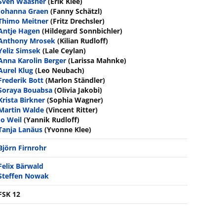
Sven Waasner
(Erik Klee)
Johanna Graen
(Fanny Schätzl)
Thimo Meitner
(Fritz Drechsler)
Antje Hagen
(Hildegard Sonnbichler)
Anthony Mrosek
(Kilian Rudloff)
Yeliz Simsek
(Lale Ceylan)
Anna Karolin Berger
(Larissa Mahnke)
Aurel Klug
(Leo Neubach)
Frederik Bott
(Marlon Ständler)
Soraya Bouabsa
(Olivia Jakobi)
Krista Birkner
(Sophia Wagner)
Martin Walde
(Vincent Ritter)
Jo Weil
(Yannik Rudloff)
Tanja Lanäus
(Yvonne Klee)
Björn Firnrohr
Felix Bärwald
Steffen Nowak
FSK 12