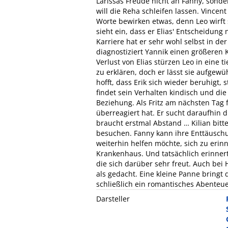
Larissas Freude nicht an Fanny, sonde
will die Reha schleifen lassen. Vincent
Worte bewirken etwas, denn Leo wirft 
sieht ein, dass er Elias' Entscheidun
Karriere hat er sehr wohl selbst in d
diagnostiziert Yannik einen größeren
Verlust von Elias stürzen Leo in eine 
zu erklären, doch er lässt sie aufge
hofft, dass Erik sich wieder beruhigt, 
findet sein Verhalten kindisch und di
Beziehung. Als Fritz am nächsten Tag fü
überreagiert hat. Er sucht daraufhin 
braucht erstmal Abstand … Kilian bitte
besuchen. Fanny kann ihre Enttäuschun
weiterhin helfen möchte, sich zu erinn
Krankenhaus. Und tatsächlich erinnert 
die sich darüber sehr freut. Auch bei
als gedacht. Eine kleine Panne bringt 
schließlich ein romantisches Abenteue
Darsteller