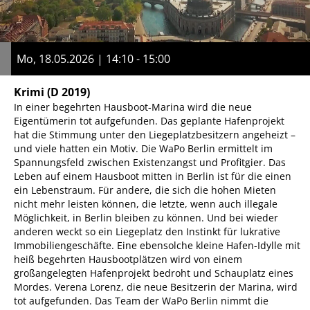
Mo, 18.05.2026 | 14:10 - 15:00
Krimi
(D 2019)
In einer begehrten Hausboot-Marina wird die neue
Eigentümerin tot aufgefunden. Das geplante Hafenprojekt
hat die Stimmung unter den Liegeplatzbesitzern angeheizt –
und viele hatten ein Motiv. Die WaPo Berlin ermittelt im
Spannungsfeld zwischen Existenzangst und Profitgier. Das
Leben auf einem Hausboot mitten in Berlin ist für die einen
ein Lebenstraum. Für andere, die sich die hohen Mieten
nicht mehr leisten können, die letzte, wenn auch illegale
Möglichkeit, in Berlin bleiben zu können. Und bei wieder
anderen weckt so ein Liegeplatz den Instinkt für lukrative
Immobiliengeschäfte. Eine ebensolche kleine Hafen-Idylle mit
heiß begehrten Hausbootplätzen wird von einem
großangelegten Hafenprojekt bedroht und Schauplatz eines
Mordes. Verena Lorenz, die neue Besitzerin der Marina, wird
tot aufgefunden. Das Team der WaPo Berlin nimmt die