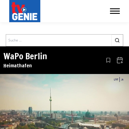
Search
WaPo Berlin
Aus den Le
Zum 
Heimathafen