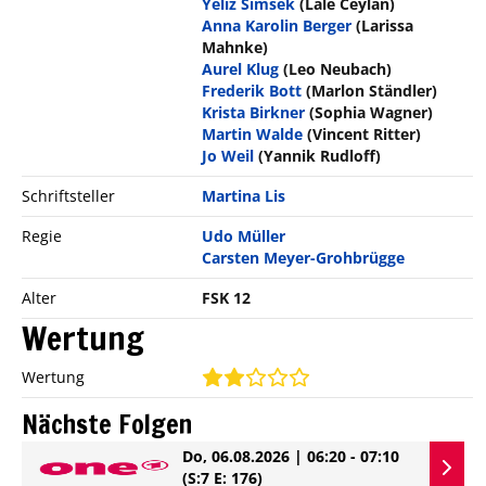
Yeliz Simsek
(Lale Ceylan)
Anna Karolin Berger
(Larissa
Mahnke)
Aurel Klug
(Leo Neubach)
Frederik Bott
(Marlon Ständler)
Krista Birkner
(Sophia Wagner)
Martin Walde
(Vincent Ritter)
Jo Weil
(Yannik Rudloff)
Schriftsteller
Martina Lis
Regie
Udo Müller
Carsten Meyer-Grohbrügge
Alter
FSK 12
Wertung
Wertung
Nächste Folgen
Do, 06.08.2026 | 06:20 - 07:10
(S:7 E: 176)