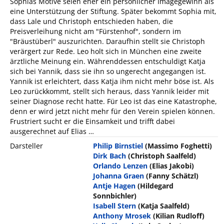
Sophias Motive seien eher ein persönlicher Imagegewinn als
eine Unterstützung der Stiftung. Später bekommt Sophia mit,
dass Lale und Christoph entschieden haben, die
Preisverleihung nicht am "Fürstenhof", sondern im
"Bräustüberl" auszurichten. Daraufhin stellt sie Christoph
verärgert zur Rede. Leo holt sich in München eine zweite
ärztliche Meinung ein. Währenddessen entschuldigt Katja
sich bei Yannik, dass sie ihn so ungerecht angegangen ist.
Yannik ist erleichtert, dass Katja ihm nicht mehr böse ist. Als
Leo zurückkommt, stellt sich heraus, dass Yannik leider mit
seiner Diagnose recht hatte. Für Leo ist das eine Katastrophe,
denn er wird jetzt nicht mehr für den Verein spielen können.
Frustriert sucht er die Einsamkeit und trifft dabei
ausgerechnet auf Elias …
Darsteller
Philip Birnstiel
(Massimo Foghetti)
Dirk Bach
(Christoph Saalfeld)
Orlando Lenzen
(Elias Jakobi)
Johanna Graen
(Fanny Schätzl)
Antje Hagen
(Hildegard
Sonnbichler)
Isabell Stern
(Katja Saalfeld)
Anthony Mrosek
(Kilian Rudloff)