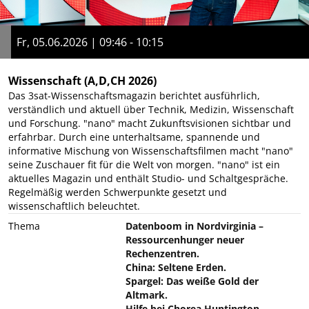
Fr, 05.06.2026 | 09:46 - 10:15
Wissenschaft
(A,D,CH 2026)
Das 3sat-Wissenschaftsmagazin berichtet ausführlich,
verständlich und aktuell über Technik, Medizin, Wissenschaft
und Forschung. "nano" macht Zukunftsvisionen sichtbar und
erfahrbar. Durch eine unterhaltsame, spannende und
informative Mischung von Wissenschaftsfilmen macht "nano"
seine Zuschauer fit für die Welt von morgen. "nano" ist ein
aktuelles Magazin und enthält Studio- und Schaltgespräche.
Regelmäßig werden Schwerpunkte gesetzt und
wissenschaftlich beleuchtet.
Thema
Datenboom in Nordvirginia –
Ressourcenhunger neuer
Rechenzentren.
China: Seltene Erden.
Spargel: Das weiße Gold der
Altmark.
Hilfe bei Chorea Huntington.