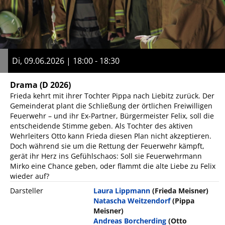
Di, 09.06.2026 | 18:00 - 18:30
Drama
(D 2026)
Frieda kehrt mit ihrer Tochter Pippa nach Liebitz zurück. Der
Gemeinderat plant die Schließung der örtlichen Freiwilligen
Feuerwehr – und ihr Ex-Partner, Bürgermeister Felix, soll die
entscheidende Stimme geben. Als Tochter des aktiven
Wehrleiters Otto kann Frieda diesen Plan nicht akzeptieren.
Doch während sie um die Rettung der Feuerwehr kämpft,
gerät ihr Herz ins Gefühlschaos: Soll sie Feuerwehrmann
Mirko eine Chance geben, oder flammt die alte Liebe zu Felix
wieder auf?
Darsteller
Laura Lippmann
(Frieda Meisner)
Natascha Weitzendorf
(Pippa
Meisner)
Andreas Borcherding
(Otto