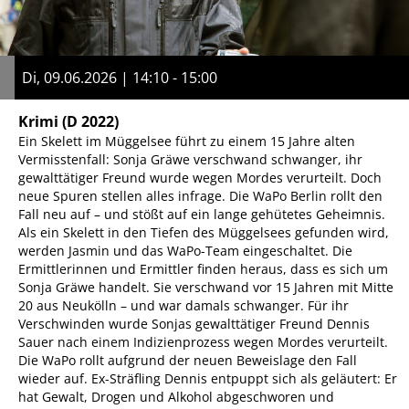
Di, 09.06.2026 | 14:10 - 15:00
Krimi
(D 2022)
Ein Skelett im Müggelsee führt zu einem 15 Jahre alten
Vermisstenfall: Sonja Gräwe verschwand schwanger, ihr
gewalttätiger Freund wurde wegen Mordes verurteilt. Doch
neue Spuren stellen alles infrage. Die WaPo Berlin rollt den
Fall neu auf – und stößt auf ein lange gehütetes Geheimnis.
Als ein Skelett in den Tiefen des Müggelsees gefunden wird,
werden Jasmin und das WaPo-Team eingeschaltet. Die
Ermittlerinnen und Ermittler finden heraus, dass es sich um
Sonja Gräwe handelt. Sie verschwand vor 15 Jahren mit Mitte
20 aus Neukölln – und war damals schwanger. Für ihr
Verschwinden wurde Sonjas gewalttätiger Freund Dennis
Sauer nach einem Indizienprozess wegen Mordes verurteilt.
Die WaPo rollt aufgrund der neuen Beweislage den Fall
wieder auf. Ex-Sträfling Dennis entpuppt sich als geläutert: Er
hat Gewalt, Drogen und Alkohol abgeschworen und