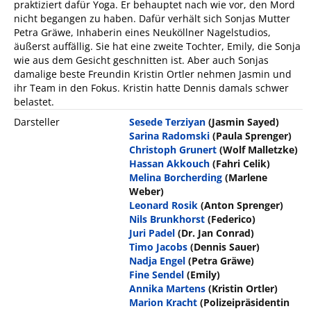
praktiziert dafür Yoga. Er behauptet nach wie vor, den Mord
nicht begangen zu haben. Dafür verhält sich Sonjas Mutter
Petra Gräwe, Inhaberin eines Neuköllner Nagelstudios,
äußerst auffällig. Sie hat eine zweite Tochter, Emily, die Sonja
wie aus dem Gesicht geschnitten ist. Aber auch Sonjas
damalige beste Freundin Kristin Ortler nehmen Jasmin und
ihr Team in den Fokus. Kristin hatte Dennis damals schwer
belastet.
Darsteller
Sesede Terziyan
(Jasmin Sayed)
Sarina Radomski
(Paula Sprenger)
Christoph Grunert
(Wolf Malletzke)
Hassan Akkouch
(Fahri Celik)
Melina Borcherding
(Marlene
Weber)
Leonard Rosik
(Anton Sprenger)
Nils Brunkhorst
(Federico)
Juri Padel
(Dr. Jan Conrad)
Timo Jacobs
(Dennis Sauer)
Nadja Engel
(Petra Gräwe)
Fine Sendel
(Emily)
Annika Martens
(Kristin Ortler)
Marion Kracht
(Polizeipräsidentin