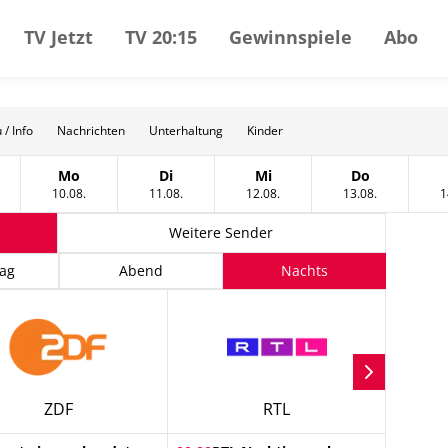
TV Jetzt
TV 20:15
Gewinnspiele
Abo
 / Info
Nachrichten
Unterhaltung
Kinder
Mo
Di
Mi
Do
t
tag, 09 August
Montag, 10 August
Dienstag, 11 August
Mittwoch, 12 August
Donnerstag, 
10.08.
11.08.
12.08.
13.08.
1
Weitere Sender
ag
Abend
Nachts
ZDF
RTL