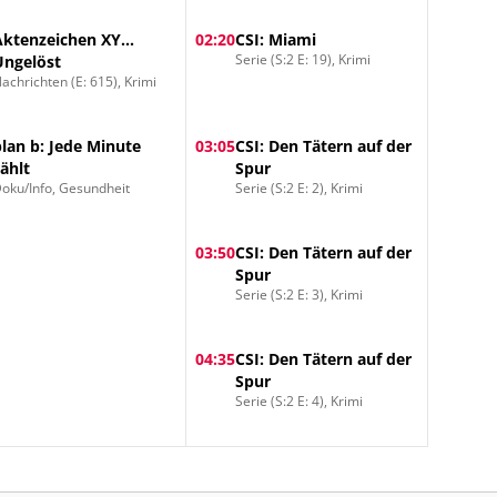
Aktenzeichen XY...
02:20
CSI: Miami
Serie (S:2 E: 19), Krimi
Ungelöst
achrichten (E: 615), Krimi
plan b: Jede Minute
03:05
CSI: Den Tätern auf der
zählt
Spur
oku/Info, Gesundheit
Serie (S:2 E: 2), Krimi
03:50
CSI: Den Tätern auf der
Spur
Serie (S:2 E: 3), Krimi
04:35
CSI: Den Tätern auf der
Spur
Serie (S:2 E: 4), Krimi