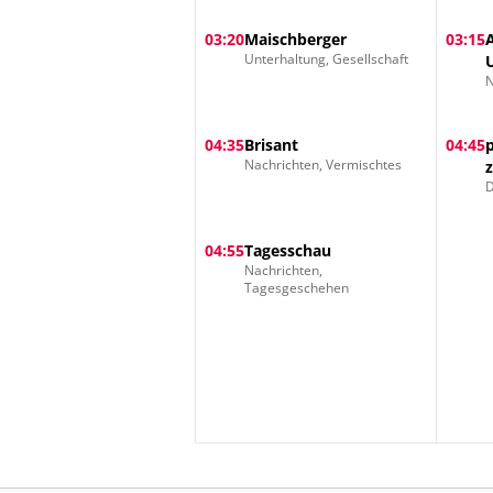
03:20
Maischberger
03:15
Unterhaltung, Gesellschaft
N
04:35
Brisant
04:45
Nachrichten, Vermischtes
D
04:55
Tagesschau
Nachrichten,
Tagesgeschehen