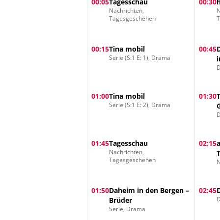
00:05
Tagesschau
00:30
Nachrichten,
N
Tagesgeschehen
00:15
Tina mobil
00:45
Serie (S:1 E: 1), Drama
D
01:00
Tina mobil
01:30
Serie (S:1 E: 2), Drama
D
01:45
Tagesschau
02:15
Nachrichten,
Tagesgeschehen
N
01:50
Daheim in den Bergen –
02:45
D
Brüder
Serie, Drama