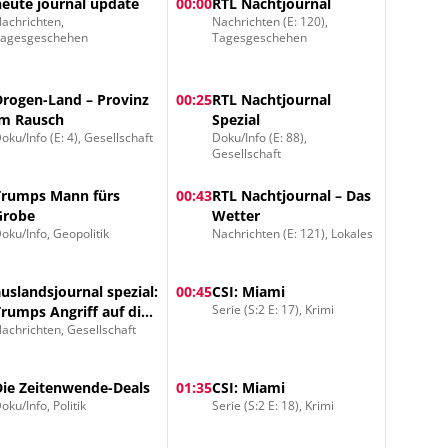
heute journal update
00:00
RTL Nachtjournal
achrichten,
Nachrichten (E: 120),
Tagesgeschehen
Tagesgeschehen
Drogen-Land – Provinz
00:25
RTL Nachtjournal
im Rausch
Spezial
oku/Info (E: 4), Gesellschaft
Doku/Info (E: 88),
Gesellschaft
Trumps Mann fürs
00:43
RTL Nachtjournal – Das
Grobe
Wetter
oku/Info, Geopolitik
Nachrichten (E: 121), Lokales
auslandsjournal spezial:
00:45
CSI: Miami
Serie (S:2 E: 17), Krimi
Trumps Angriff auf die
achrichten, Gesellschaft
Mullahs
Die Zeitenwende-Deals
01:35
CSI: Miami
oku/Info, Politik
Serie (S:2 E: 18), Krimi