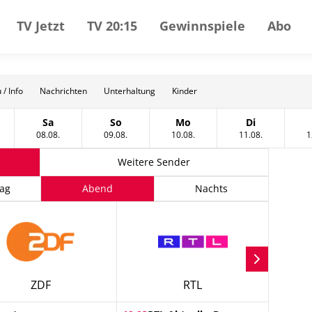
TV Jetzt
TV 20:15
Gewinnspiele
Abo
 / Info
Nachrichten
Unterhaltung
Kinder
Sa
So
Mo
Di
gust
tag, 07 August
Samstag, 08 August
Sonntag, 09 August
Montag, 10 August
Dienstag, 11
08.08.
09.08.
10.08.
11.08.
1
Weitere Sender
ag
Abend
Nachts
ZDF
RTL