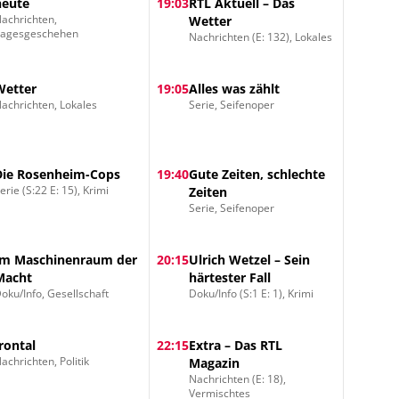
heute
19:03
RTL Aktuell – Das
achrichten,
Wetter
Tagesgeschehen
Nachrichten (E: 132), Lokales
Wetter
19:05
Alles was zählt
achrichten, Lokales
Serie, Seifenoper
Die Rosenheim-Cops
19:40
Gute Zeiten, schlechte
erie (S:22 E: 15), Krimi
Zeiten
Serie, Seifenoper
Im Maschinenraum der
20:15
Ulrich Wetzel – Sein
Macht
härtester Fall
oku/Info, Gesellschaft
Doku/Info (S:1 E: 1), Krimi
frontal
22:15
Extra – Das RTL
achrichten, Politik
Magazin
Nachrichten (E: 18),
Vermischtes