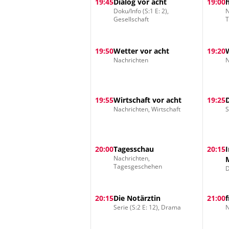
19:45
Dialog vor acht
19:00
Doku/Info (S:1 E: 2),
N
Gesellschaft
19:50
Wetter vor acht
19:20
Nachrichten
N
19:55
Wirtschaft vor acht
19:25
Nachrichten, Wirtschaft
S
20:00
Tagesschau
20:15
Nachrichten,
Tagesgeschehen
D
20:15
Die Notärztin
21:00
Serie (S:2 E: 12), Drama
N