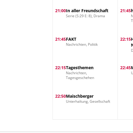
21:00
In aller Freundschaft
21:45
Serie (S:29 E: 8), Drama
N
21:45
FAKT
22:15
Nachrichten, Politik
D
22:15
Tagesthemen
22:45
Nachrichten,
U
Tagesgeschehen
22:50
Maischberger
Unterhaltung, Gesellschaft