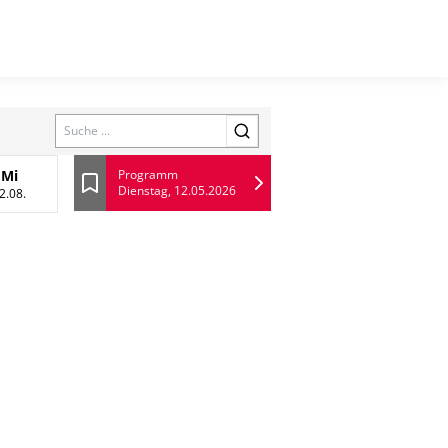
Search
Mi
Programm
Dienstag, 12.05.2026
 August
Mittwoch, 12 August
Lesezeichen
2.08.