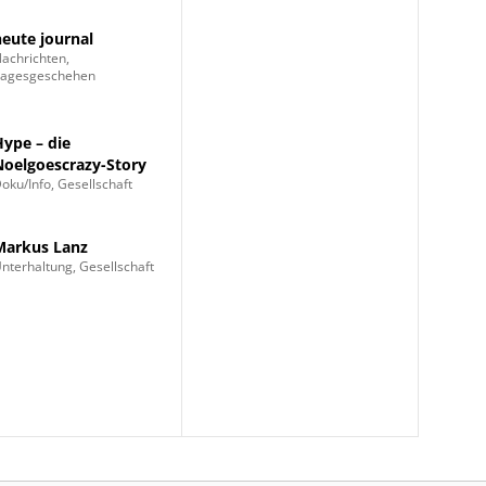
heute journal
achrichten,
Tagesgeschehen
Hype – die
Noelgoescrazy-Story
oku/Info, Gesellschaft
Markus Lanz
nterhaltung, Gesellschaft