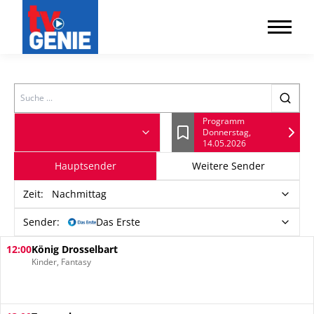
Search
Programm
Donnerstag,
Lesezeichen
14.05.2026
Hauptsender
Weitere Sender
Zeit
:
Nachmittag
Sender:
Das Erste
12:00
König Drosselbart
Kinder, Fantasy