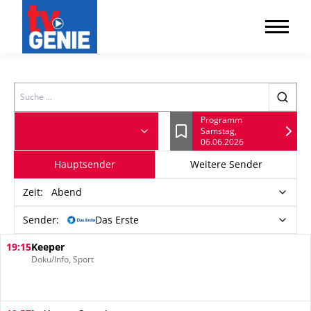
Search
Programm
Samstag,
Lesezeichen
06.06.2026
Hauptsender
Weitere Sender
Zeit
:
Abend
Sender:
Das Erste
19:15
Keeper
Doku/Info, Sport