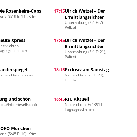
Die Rosenheim-Cops
17:15
Ulrich Wetzel – Der
erie (S:19 E: 14), Krimi
Ermittlungsrichter
Unterhaltung (S:1 E: 7),
Polizei
heute Xpress
17:45
Ulrich Wetzel – Der
achrichten,
Ermittlungsrichter
Tagesgeschehen
Unterhaltung (S:1 E: 21),
Polizei
Länderspiegel
18:15
Exclusiv am Samstag
achrichten, Lokales
Nachrichten (S:1 E: 22),
Lifestyle
Jung und schön
18:45
RTL Aktuell
oku/Info, Gesellschaft
Nachrichten (E: 13911),
Tagesgeschehen
SOKO München
erie (S:45 E: 10), Krimi