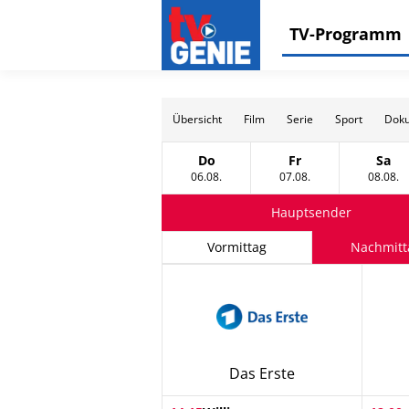
TV-Programm
Übersicht
Film
Serie
Sport
Doku
Do
Fr
Sa
Donnerstag, 06 August
Freitag, 07 August
Sams
06.08.
07.08.
08.08.
Hauptsender
Vormittag
Nachmitt
Das Erste