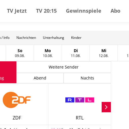
TV Jetzt
TV 20:15
Gewinnspiele
Abo
 / Info
Nachrichten
Unterhaltung
Kinder
So
Mo
Di
Mi
tag, 08 August
Sonntag, 09 August
Montag, 10 August
Dienstag, 11 August
Mittwoch, 12
09.08.
10.08.
11.08.
12.08.
1
Weitere Sender
ag
Abend
Nachts
ZDF
RTL