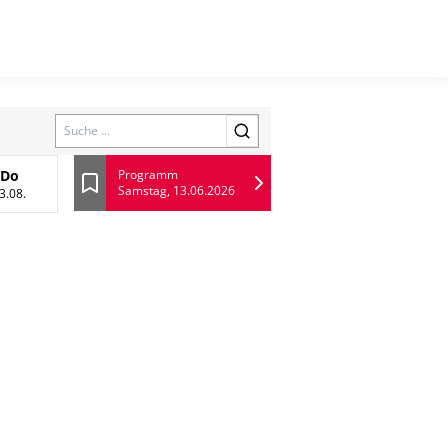
Search
Do
Programm
Samstag, 13.06.2026
 August
Donnerstag, 13 August
Lesezeichen
3.08.