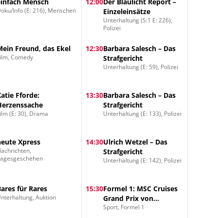
einfach Mensch
12:00
Der Blaulicht Report –
oku/Info (E: 216), Menschen
Einzeleinsätze
Unterhaltung (S:1 E: 226),
Polizei
Mein Freund, das Ekel
12:30
Barbara Salesch – Das
ilm, Comedy
Strafgericht
Unterhaltung (E: 59), Polizei
Katie Fforde:
13:30
Barbara Salesch – Das
Herzenssache
Strafgericht
ilm (E: 30), Drama
Unterhaltung (E: 133), Polizei
heute Xpress
14:30
Ulrich Wetzel – Das
achrichten,
Strafgericht
Tagesgeschehen
Unterhaltung (E: 142), Polizei
Bares für Rares
15:30
Formel 1: MSC Cruises
nterhaltung, Auktion
Grand Prix von
Sport, Formel 1
Barcelona-Katalonien
2026 – Qualifying