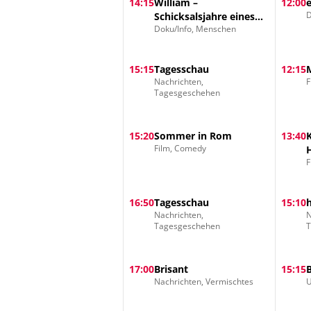
14:15
William –
12:00
D
Schicksalsjahre eines
Doku/Info, Menschen
Thronfolgers
15:15
Tagesschau
12:15
Nachrichten,
F
Tagesgeschehen
15:20
Sommer in Rom
13:40
Film, Comedy
F
16:50
Tagesschau
15:10
Nachrichten,
N
Tagesgeschehen
17:00
Brisant
15:15
Nachrichten, Vermischtes
U