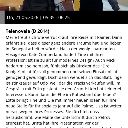
Do, 21.05.2026 | 05:35 - 06:25
Telenovela
(D 2014)
Merle freut sich wie verrückt auf ihre Reise mit Rainer. Dann
erfährt sie, dass dieser ganz andere Träume hat, und lieber
im Senegal arbeiten würde. Nach der wenig charmanten
Absage von Kate Cumberland hadert Tine mit ihrer
Profession: Ist sie zu alt für modernes Design? Auch Mick
hadert mit seinem Job, fühlt sich als Direktor des "Drei
Könige" nicht für voll genommen und seinen Einsatz nicht
genügend gewürdigt. Doch dann wendet sich das Blatt. Inge
ist stinksauer auf Udo, weil der die Praxis verkaufen will. Im
Gespräch mit Erika gesteht sie den Grund: Udo hat keinerlei
Interessen. Kann dann die Ehe im Ruhestand überleben?
Lotte bringt Tine und Ole mit immer neuen Ideen für ihre
neue Stelle für ihr soziales Jahr auf die Palme. Lisa ist weiter
nervös wegen ihres Prozesses. Sie fürchtet, dass
herauskommt, wie Malte die Unterschrift durch Petrov
erpresst hat. Britta hat ihre Präsentation vor der