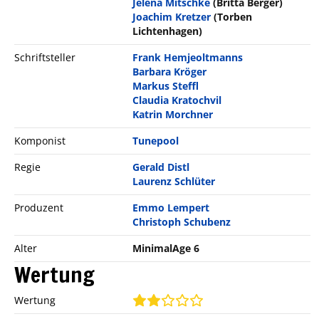
Jelena Mitschke
(Britta Berger)
Joachim Kretzer
(Torben
Lichtenhagen)
Schriftsteller
Frank Hemjeoltmanns
Barbara Kröger
Markus Steffl
Claudia Kratochvil
Katrin Morchner
Komponist
Tunepool
Regie
Gerald Distl
Laurenz Schlüter
Produzent
Emmo Lempert
Christoph Schubenz
Alter
MinimalAge 6
Wertung
Wertung