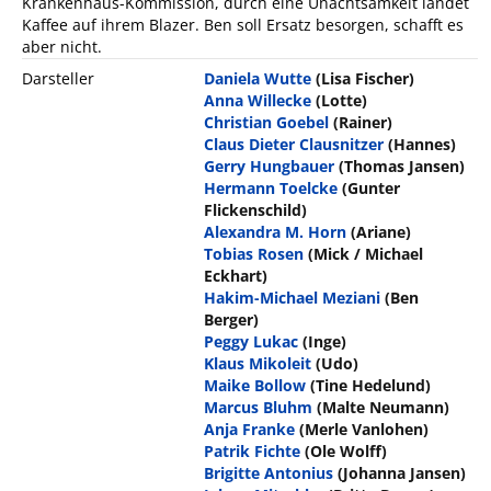
Krankenhaus-Kommission, durch eine Unachtsamkeit landet
Kaffee auf ihrem Blazer. Ben soll Ersatz besorgen, schafft es
aber nicht.
Darsteller
Daniela Wutte
(Lisa Fischer)
Anna Willecke
(Lotte)
Christian Goebel
(Rainer)
Claus Dieter Clausnitzer
(Hannes)
Gerry Hungbauer
(Thomas Jansen)
Hermann Toelcke
(Gunter
Flickenschild)
Alexandra M. Horn
(Ariane)
Tobias Rosen
(Mick / Michael
Eckhart)
Hakim-Michael Meziani
(Ben
Berger)
Peggy Lukac
(Inge)
Klaus Mikoleit
(Udo)
Maike Bollow
(Tine Hedelund)
Marcus Bluhm
(Malte Neumann)
Anja Franke
(Merle Vanlohen)
Patrik Fichte
(Ole Wolff)
Brigitte Antonius
(Johanna Jansen)