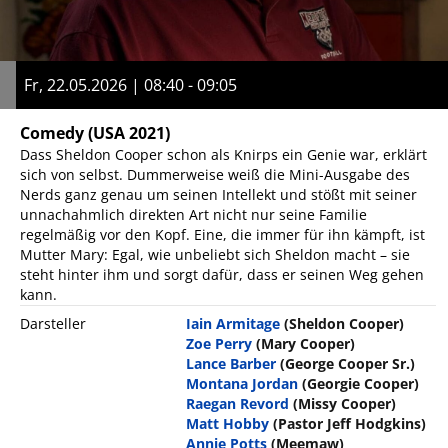
Fr, 22.05.2026 | 08:40 - 09:05
Comedy
(USA 2021)
Dass Sheldon Cooper schon als Knirps ein Genie war, erklärt
sich von selbst. Dummerweise weiß die Mini-Ausgabe des
Nerds ganz genau um seinen Intellekt und stößt mit seiner
unnachahmlich direkten Art nicht nur seine Familie
regelmäßig vor den Kopf. Eine, die immer für ihn kämpft, ist
Mutter Mary: Egal, wie unbeliebt sich Sheldon macht – sie
steht hinter ihm und sorgt dafür, dass er seinen Weg gehen
kann.
Darsteller
Iain Armitage
(Sheldon Cooper)
Zoe Perry
(Mary Cooper)
Lance Barber
(George Cooper Sr.)
Montana Jordan
(Georgie Cooper)
Raegan Revord
(Missy Cooper)
Matt Hobby
(Pastor Jeff Hodgkins)
Annie Potts
(Meemaw)