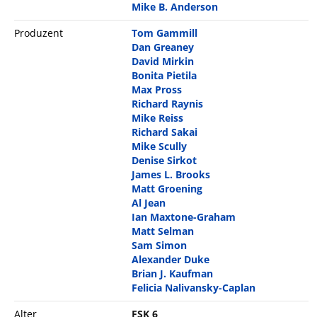
Mike B. Anderson
Produzent
Tom Gammill
Dan Greaney
David Mirkin
Bonita Pietila
Max Pross
Richard Raynis
Mike Reiss
Richard Sakai
Mike Scully
Denise Sirkot
James L. Brooks
Matt Groening
Al Jean
Ian Maxtone-Graham
Matt Selman
Sam Simon
Alexander Duke
Brian J. Kaufman
Felicia Nalivansky-Caplan
Alter
FSK 6