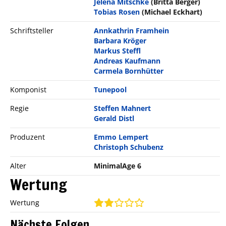
Jelena Mitschke
(Britta Berger)
Tobias Rosen
(Michael Eckhart)
Schriftsteller
Annkathrin Framhein
Barbara Kröger
Markus Steffl
Andreas Kaufmann
Carmela Bornhütter
Komponist
Tunepool
Regie
Steffen Mahnert
Gerald Distl
Produzent
Emmo Lempert
Christoph Schubenz
Alter
MinimalAge 6
Wertung
Wertung
Nächste Folgen