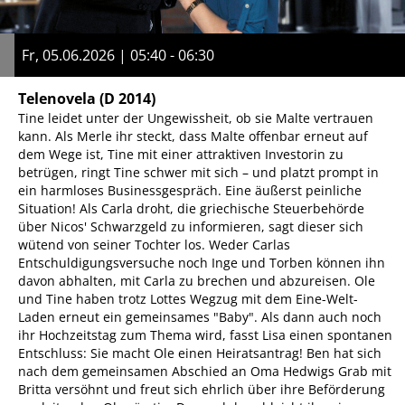
Fr, 05.06.2026 | 05:40 - 06:30
Telenovela
(D 2014)
Tine leidet unter der Ungewissheit, ob sie Malte vertrauen
kann. Als Merle ihr steckt, dass Malte offenbar erneut auf
dem Wege ist, Tine mit einer attraktiven Investorin zu
betrügen, ringt Tine schwer mit sich – und platzt prompt in
ein harmloses Businessgespräch. Eine äußerst peinliche
Situation! Als Carla droht, die griechische Steuerbehörde
über Nicos' Schwarzgeld zu informieren, sagt dieser sich
wütend von seiner Tochter los. Weder Carlas
Entschuldigungsversuche noch Inge und Torben können ihn
davon abhalten, mit Carla zu brechen und abzureisen. Ole
und Tine haben trotz Lottes Wegzug mit dem Eine-Welt-
Laden erneut ein gemeinsames "Baby". Als dann auch noch
ihr Hochzeitstag zum Thema wird, fasst Lisa einen spontanen
Entschluss: Sie macht Ole einen Heiratsantrag! Ben hat sich
nach dem gemeinsamen Abschied an Oma Hedwigs Grab mit
Britta versöhnt und freut sich ehrlich über ihre Beförderung