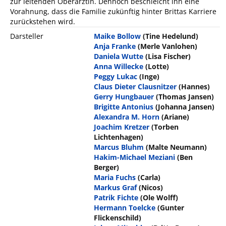
zur leitenden Oberärztin. Dennoch beschleicht ihn eine
Vorahnung, dass die Familie zukünftig hinter Brittas Karriere
zurückstehen wird.
Darsteller
Maike Bollow
(Tine Hedelund)
Anja Franke
(Merle Vanlohen)
Daniela Wutte
(Lisa Fischer)
Anna Willecke
(Lotte)
Peggy Lukac
(Inge)
Claus Dieter Clausnitzer
(Hannes)
Gerry Hungbauer
(Thomas Jansen)
Brigitte Antonius
(Johanna Jansen)
Alexandra M. Horn
(Ariane)
Joachim Kretzer
(Torben
Lichtenhagen)
Marcus Bluhm
(Malte Neumann)
Hakim-Michael Meziani
(Ben
Berger)
Maria Fuchs
(Carla)
Markus Graf
(Nicos)
Patrik Fichte
(Ole Wolff)
Hermann Toelcke
(Gunter
Flickenschild)