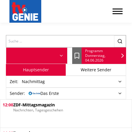
Search
Programm
Donnerstag,
Lesezeichen
04.06.2026
Hauptsender
Weitere Sender
Zeit
:
Nachmittag
Sender:
Das Erste
12:00
ZDF-Mittagsmagazin
Nachrichten, Tagesgeschehen