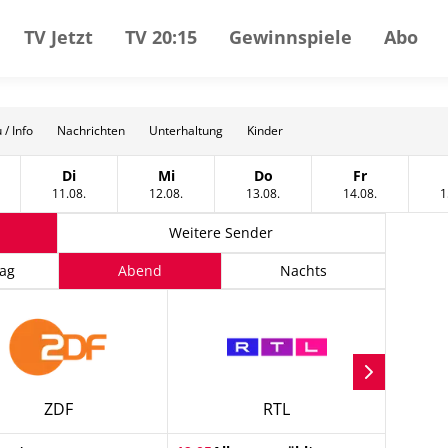
TV Jetzt
TV 20:15
Gewinnspiele
Abo
 / Info
Nachrichten
Unterhaltung
Kinder
Di
Mi
Do
Fr
t
tag, 10 August
Dienstag, 11 August
Mittwoch, 12 August
Donnerstag, 13 August
Freitag, 14 A
11.08.
12.08.
13.08.
14.08.
1
Weitere Sender
ag
Abend
Nachts
ZDF
RTL