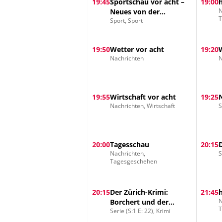
19:45
Sportschau vor acht –
19:00
N
Neues von der
Sport, Sport
Nationalmannschaft
19:50
Wetter vor acht
19:20
Nachrichten
N
19:55
Wirtschaft vor acht
19:25
Nachrichten, Wirtschaft
S
20:00
Tagesschau
20:15
Nachrichten,
S
Tagesgeschehen
20:15
Der Zürich-Krimi:
21:45
N
Borchert und der
Serie (S:1 E: 22), Krimi
Schuss ins Herz