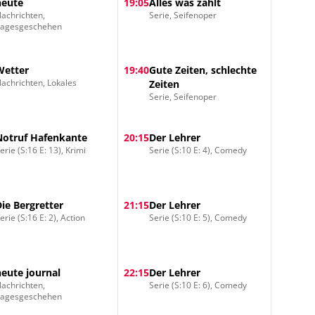
heute
19:05
Alles was zählt
achrichten,
Serie, Seifenoper
Tagesgeschehen
Wetter
19:40
Gute Zeiten, schlechte
achrichten, Lokales
Zeiten
Serie, Seifenoper
Notruf Hafenkante
20:15
Der Lehrer
erie (S:16 E: 13), Krimi
Serie (S:10 E: 4), Comedy
Die Bergretter
21:15
Der Lehrer
erie (S:16 E: 2), Action
Serie (S:10 E: 5), Comedy
heute journal
22:15
Der Lehrer
achrichten,
Serie (S:10 E: 6), Comedy
Tagesgeschehen