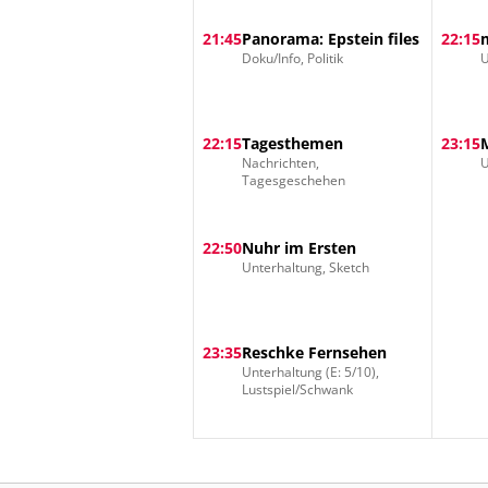
21:45
Panorama: Epstein files
22:15
Doku/Info, Politik
U
22:15
Tagesthemen
23:15
Nachrichten,
U
Tagesgeschehen
22:50
Nuhr im Ersten
Unterhaltung, Sketch
23:35
Reschke Fernsehen
Unterhaltung (E: 5/10),
Lustspiel/Schwank