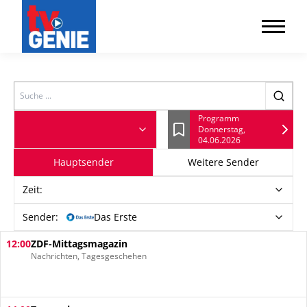
Search
Programm
Donnerstag,
Lesezeichen
04.06.2026
Hauptsender
Weitere Sender
Zeit
:
Sender:
Das Erste
12:00
ZDF-Mittagsmagazin
Nachrichten, Tagesgeschehen