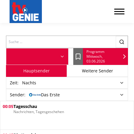
Search
Programm
Mittwoch,
Lesezeichen
03.06.2026
Hauptsender
Weitere Sender
Zeit
:
Nachts
Sender:
Das Erste
00:05
Tagesschau
Nachrichten, Tagesgeschehen