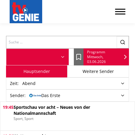
Search
Programm
Mittwoch,
Lesezeichen
03.06.2026
Hauptsender
Weitere Sender
Zeit
:
Abend
Sender:
Das Erste
19:45
Sportschau vor acht – Neues von der
Nationalmannschaft
Sport, Sport