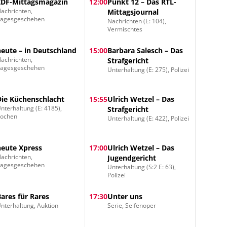
ZDF-Mittagsmagazin
12:00
Punkt 12 – Das RTL-
achrichten,
Mittagsjournal
Tagesgeschehen
Nachrichten (E: 104),
Vermischtes
heute – in Deutschland
15:00
Barbara Salesch – Das
achrichten,
Strafgericht
Tagesgeschehen
Unterhaltung (E: 275), Polizei
Die Küchenschlacht
15:55
Ulrich Wetzel – Das
nterhaltung (E: 4185),
Strafgericht
Kochen
Unterhaltung (E: 422), Polizei
heute Xpress
17:00
Ulrich Wetzel – Das
achrichten,
Jugendgericht
Tagesgeschehen
Unterhaltung (S:2 E: 63),
Polizei
Bares für Rares
17:30
Unter uns
nterhaltung, Auktion
Serie, Seifenoper