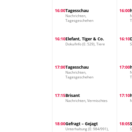
16:00
Tagesschau
16:00
Nachrichten,
N
Tagesgeschehen
16:10
Elefant, Tiger & Co.
16:10
Doku/Info (E: 529), Tiere
S
17:00
Tagesschau
17:00
Nachrichten,
N
Tagesgeschehen
17:15
Brisant
17:10
Nachrichten, Vermischtes
N
18:00
Gefragt – Gejagt
18:05
Unterhaltung (E: 984/991),
S