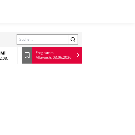
Search
Mi
Programm
Mittwoch, 03.06.2026
 August
Mittwoch, 12 August
Lesezeichen
2.08.