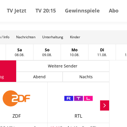
TV Jetzt
TV 20:15
Gewinnspiele
Abo
 / Info
Nachrichten
Unterhaltung
Kinder
Sa
So
Mo
Di
gust
tag, 07 August
Samstag, 08 August
Sonntag, 09 August
Montag, 10 August
Dienstag, 11
08.08.
09.08.
10.08.
11.08.
1
Weitere Sender
ag
Abend
Nachts
ZDF
RTL