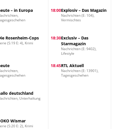
heute – in Europa
18:00
Explosiv – Das Magazin
achrichten,
Nachrichten (E: 104),
Tagesgeschehen
Vermischtes
Die Rosenheim-Cops
18:30
Exclusiv – Das
erie (S:19 E: 4), Krimi
Starmagazin
Nachrichten (E: 9402),
Lifestyle
heute
18:45
RTL Aktuell
achrichten,
Nachrichten (E: 13901),
Tagesgeschehen
Tagesgeschehen
hallo deutschland
achrichten, Unterhaltung
SOKO Wismar
erie (S:20 E: 2), Krimi