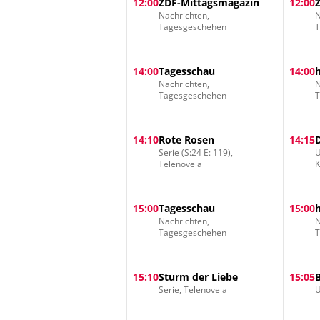
12:00
ZDF-Mittagsmagazin
12:00
Nachrichten,
N
Tagesgeschehen
14:00
Tagesschau
14:00
Nachrichten,
N
Tagesgeschehen
14:10
Rote Rosen
14:15
Serie (S:24 E: 119),
U
Telenovela
15:00
Tagesschau
15:00
Nachrichten,
N
Tagesgeschehen
15:10
Sturm der Liebe
15:05
Serie, Telenovela
U