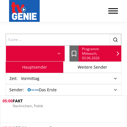
Search
Programm
Mittwoch,
Lesezeichen
03.06.2026
Hauptsender
Weitere Sender
Zeit
:
Vormittag
Sender:
Das Erste
05:00
FAKT
Nachrichten, Politik